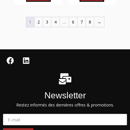
1
2
3
4
…
6
7
8
→
Newsletter
Restez informés des dernières offres & promotions.